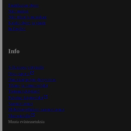
Ensitilaajan ohjeet
Näin maksat
Näin tilaat ja muokkaat
Kaikki ohjeet ja vinkit
In English
Info
S-Business yrityksille
Oiva-raportit
Osuuskauppojen yhteystiedot
Tilaus- ja toimitusehdot
Tietosuojakäytäntö
Palvelun käyttöehdot
Saavutettavuus
Mobiilisovelluksen saavutettavuus
Mainostajalle
Muuta evästeasetuksia