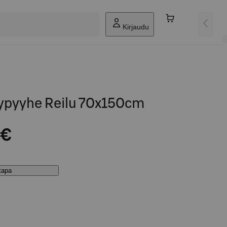
Kirjaudu
pypyyhe Reilu 70x150cm
 €
stapa