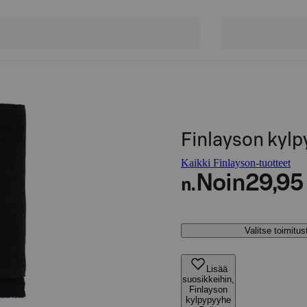
Finlayson kyl
Kaikki Finlayson-tuotteet
Noin
29,95
n.
Valitse toimitu
Lisää
suosikkeihin,
Finlayson
kylpypyyhe