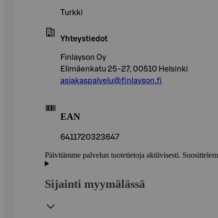
Turkki
Yhteystiedot
Finlayson Oy
Elimäenkatu 25-27, 00510 Helsinki
asiakaspalvelu@finlayson.fi
EAN
6411720323647
Päivitämme palvelun tuotetietoja aktiivisesti. Suositte
Sijainti myymälässä