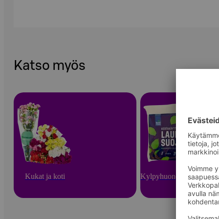
Katso myös
Kukat ja koti
Kylpyhuone ja sauna