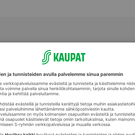
Kylpypyyhkeet