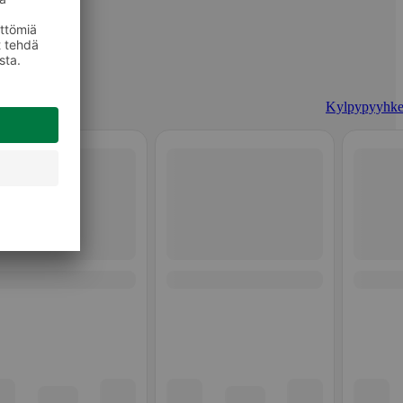
Kylpypyyhke