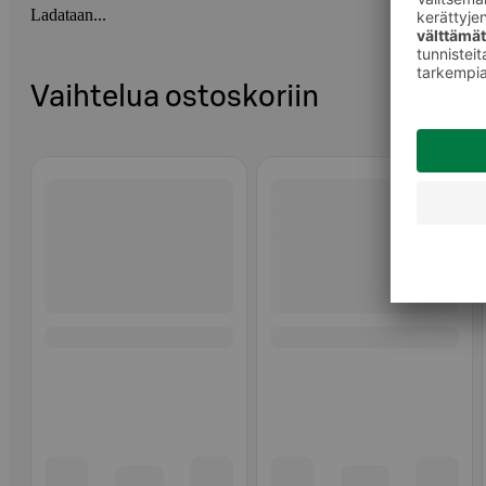
Ladataan...
Vaihtelua ostoskoriin
Ohita listaus