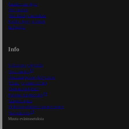
Ensitilaajan ohjeet
Näin maksat
Näin tilaat ja muokkaat
Kaikki ohjeet ja vinkit
In English
Info
S-Business yrityksille
Oiva-raportit
Osuuskauppojen yhteystiedot
Tilaus- ja toimitusehdot
Tietosuojakäytäntö
Palvelun käyttöehdot
Saavutettavuus
Mobiilisovelluksen saavutettavuus
Mainostajalle
Muuta evästeasetuksia