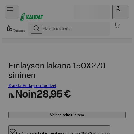
Hyppää sisältöön
Tuotteet
Finlayson lakana 150X270
sininen
Kaikki Finlayson-tuotteet
Noin
28,95 €
n.
Valitse toimitustapa
Lisää suosikkeihin, Finlayson lakana 150X270 sininen