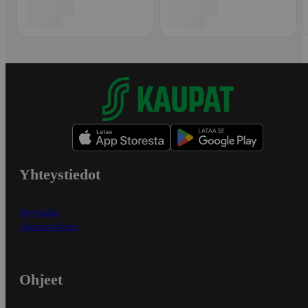
Yhteystiedot
Myymälät
Asiakaspalvelu
Ohjeet