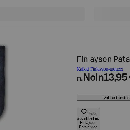
Finlayson Pata
Kaikki Finlayson-tuotteet
Noin
13,95
n.
Valitse toimitu
Lisää
suosikkeihin,
Finlayson
Patakinnas