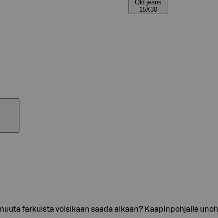
Old jeans
15X30
 muuta farkuista voisikaan saada aikaan? Kaapinpohjalle unoht