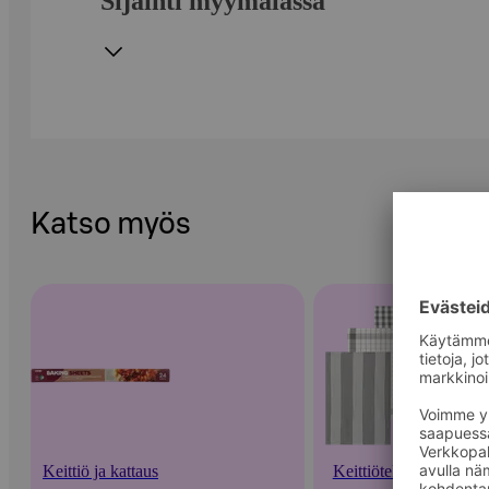
Sijainti myymälässä
Katso myös
Keittiö ja kattaus
Keittiötekstiilit