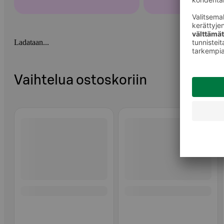
Ladataan...
Vaihtelua ostoskoriin
Ohita listaus