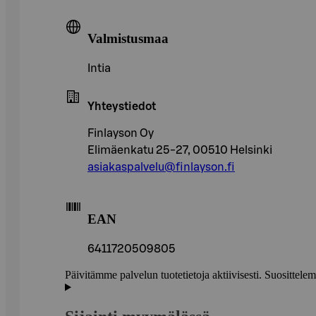
Valmistusmaa
Intia
Yhteystiedot
Finlayson Oy
Elimäenkatu 25-27, 00510 Helsinki
asiakaspalvelu@finlayson.fi
EAN
6411720509805
Päivitämme palvelun tuotetietoja aktiivisesti. Suositte