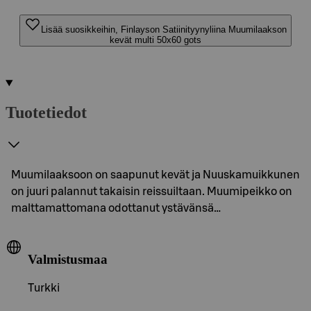
Lisää suosikkeihin, Finlayson Satiinityynyliina Muumilaakson
kevät multi 50x60 gots
Tuotetiedot
Muumilaaksoon on saapunut kevät ja Nuuskamuikkunen
on juuri palannut takaisin reissuiltaan. Muumipeikko on
malttamattomana odottanut ystävänsä…
Valmistusmaa
Turkki