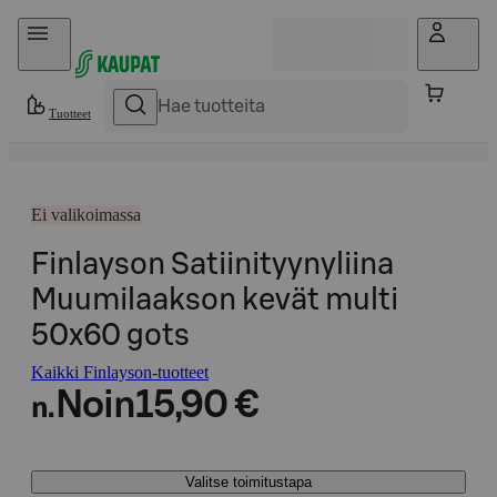
Hyppää sisältöön
Tuotteet
Ei valikoimassa
Finlayson Satiinityynyliina
Muumilaakson kevät multi
50x60 gots
Kaikki Finlayson-tuotteet
Noin
15,90 €
n.
Valitse toimitustapa