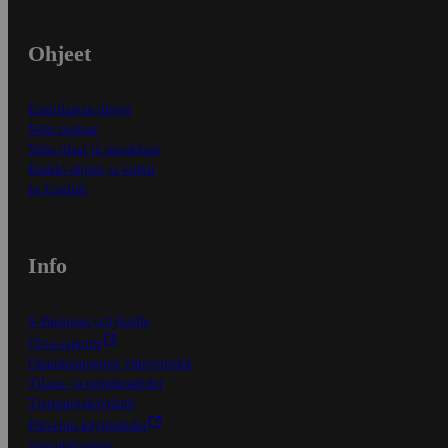
Ohjeet
Ensitilaajan ohjeet
Näin maksat
Näin tilaat ja muokkaat
Kaikki ohjeet ja vinkit
In English
Info
S-Business yrityksille
Oiva-raportit
Osuuskauppojen yhteystiedot
Tilaus- ja toimitusehdot
Tietosuojakäytäntö
Palvelun käyttöehdot
Saavutettavuus