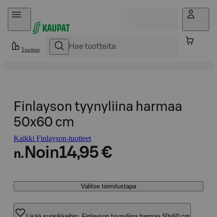
Hyppää sisältöön
Tuotteet
Finlayson tyynyliina harmaa
50x60 cm
Kaikki Finlayson-tuotteet
Noin
14,95 €
n.
Valitse toimitustapa
Lisää suosikkeihin, Finlayson tyynyliina harmaa 50x60 cm