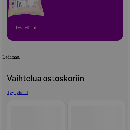
Tyynyliinat
Ladataan...
Vaihtelua ostoskoriin
Tyynyliinat
Ohita listaus