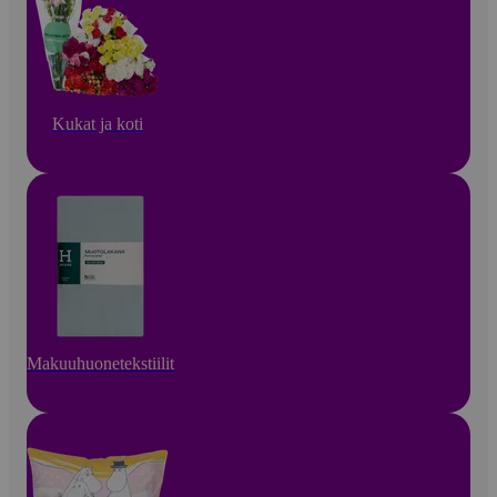
Kukat ja koti
Makuuhuonetekstiilit