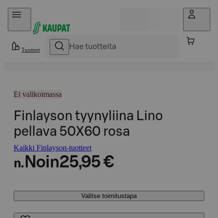
Hyppää sisältöön
Tuotteet
Ei valikoimassa
Finlayson tyynyliina Lino
pellava 50X60 rosa
Kaikki Finlayson-tuotteet
Noin
25,95 €
n.
Valitse toimitustapa