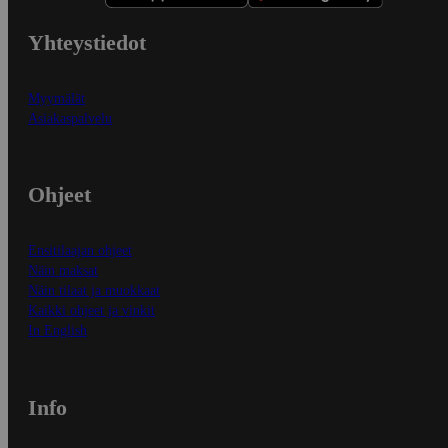
Yhteystiedot
Myymälät
Asiakaspalvelu
Ohjeet
Ensitilaajan ohjeet
Näin maksat
Näin tilaat ja muokkaat
Kaikki ohjeet ja vinkit
In English
Info