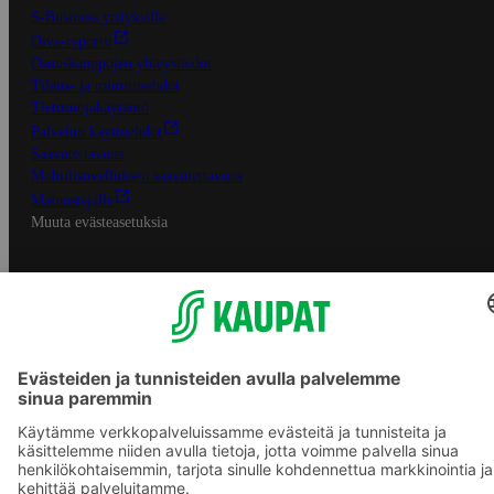
S-Business yrityksille
Oiva-raportit
Osuuskauppojen yhteystiedot
Tilaus- ja toimitusehdot
Tietosuojakäytäntö
Palvelun käyttöehdot
Saavutettavuus
Mobiilisovelluksen saavutettavuus
Mainostajalle
Muuta evästeasetuksia
S-ryhmän palvelut
S-ryhmä
Asiakasomistajuus
Yhteishyvä Ruoka -sovellus
S-ostoslista -sovellus
Prisma.fi
Sokos.fi