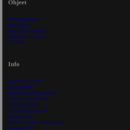
Ohjeet
Ensitilaajan ohjeet
Näin maksat
Näin tilaat ja muokkaat
Kaikki ohjeet ja vinkit
In English
Info
S-Business yrityksille
Oiva-raportit
Osuuskauppojen yhteystiedot
Tilaus- ja toimitusehdot
Tietosuojakäytäntö
Palvelun käyttöehdot
Saavutettavuus
Mobiilisovelluksen saavutettavuus
Mainostajalle