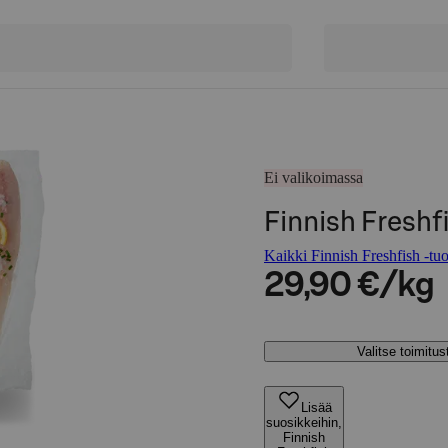
Ei valikoimassa
Finnish Freshf
Kaikki Finnish Freshfish -tuo
29,90 €/kg
Valitse toimitu
Lisää
suosikkeihin,
Finnish