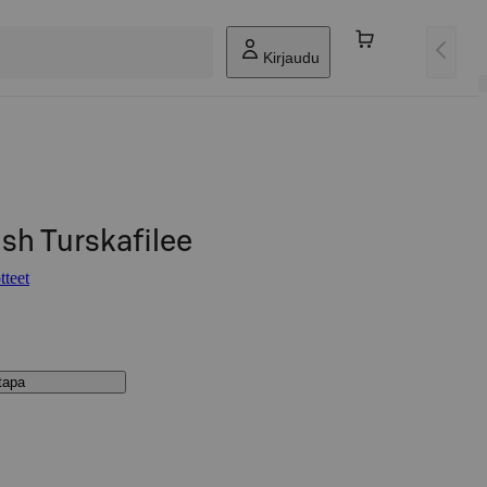
Kirjaudu
ish Turskafilee
tteet
stapa