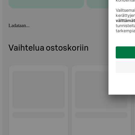
Ladataan...
Vaihtelua ostoskoriin
Ohita listaus