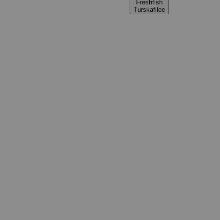
Freshfish
Turskafilee