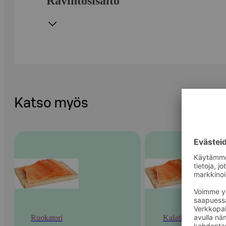
Ravintosisältö
Katso myös
Ruokatori
Kalatiski