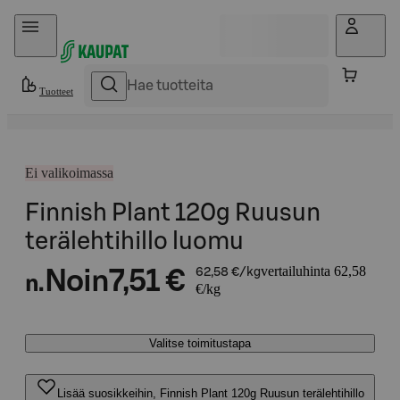
Hyppää sisältöön
Tuotteet
Ei valikoimassa
Finnish Plant 120g Ruusun
terälehtihillo luomu
vertailuhinta 62,58
Noin
7,51 €
62,58 €/kg
n.
€/kg
Valitse toimitustapa
Lisää suosikkeihin, Finnish Plant 120g Ruusun terälehtihillo