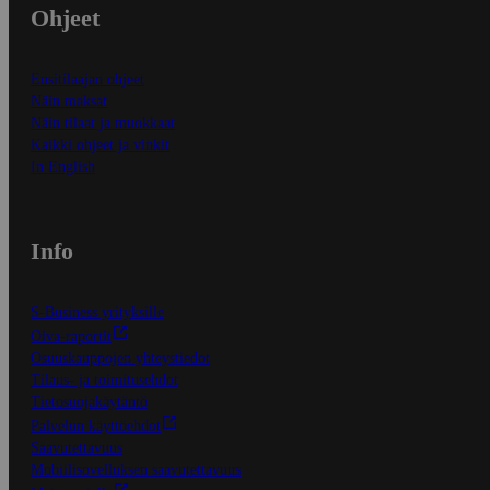
Ohjeet
Ensitilaajan ohjeet
Näin maksat
Näin tilaat ja muokkaat
Kaikki ohjeet ja vinkit
In English
Info
S-Business yrityksille
Oiva-raportit
Osuuskauppojen yhteystiedot
Tilaus- ja toimitusehdot
Tietosuojakäytäntö
Palvelun käyttöehdot
Saavutettavuus
Mobiilisovelluksen saavutettavuus