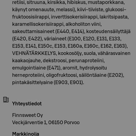
retiisi, sitruuna, kirsikka, hibiskus, mustaporkkana,
käynyt omenauute, melassi), kiivi-tiiviste, glukoosi-
fruktoosisiirappi, inverttisokerisiirappi, lakritsipasta,
karamellisokerisiirappi, alkoholiton viini,
sakeuttamisaineet (E440, E414), kosteudensäilyttäjä
(E420, E422), väriaineet (E100, E120, E131, E133,
E153, E141, E150c, E153, E160a, E160c, E162, E163),
VEHNÄTÄRKKELYS, kookosöljy, suola, vähärasvainen
kaakaojauhe, dekstroosi, perunaproteiini,
emulgointiaine (E471), aromit, hydrolysoitu
herneproteiini, oligofruktoosi, säilöntäaine (E202),
pintakäsittelyaine (E903, E901).
Yhteystiedot
Finnsweet Oy
Veckjärventie 1, 06150 Porvoo
Markkinoija