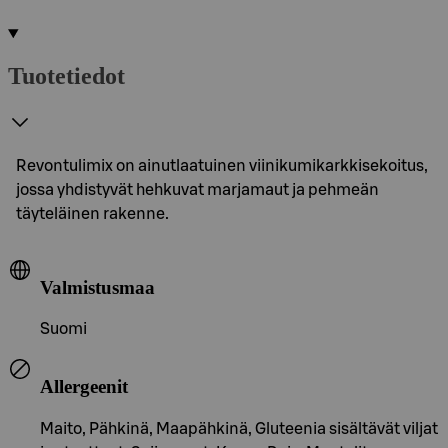
Tuotetiedot
Revontulimix on ainutlaatuinen viinikumikarkkisekoitus,
jossa yhdistyvät hehkuvat marjamaut ja pehmeän
täyteläinen rakenne.
Valmistusmaa
Suomi
Allergeenit
Maito, Pähkinä, Maapähkinä, Gluteenia sisältävät viljat