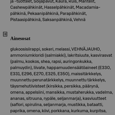
ja -tuotteet, Soijapavut, Kaura, Ruis, Mantelit,
Cashewpähkinät, Hasselpähkinät, Macadamia-
pähkinä, Pekaanipähkinä, Parapähkinät,
Pistaasipähkinä, Saksanpähkinä, Vehnä
Ainesosat
glukoosisiirappi, sokeri, melassi, VEHNÄJAUHO,
ammoniumkloridi (salmiakki), lakritsiuute, kasvirasvat
(palmu, kookos, shea, rapsi, auringonkukka,
palmuydin), liivate, happamuudensäätöaineet (E330,
E331, E296, E270, E325, E350), maissitärkkelys,
muunnettu perunatärkkelys, muunnettu tärkkelys,
täysmehutiivisteet (kirsikka, persikka, päärynä,
omena, appelsiini, mansikka, mustaherukka, vadelma,
ananas, sitruuna, rypäle, seljanmarja), kasviuutteet
(saflori, spirulina, seljanmarja, mustikka, bataatti,
paprika, omena, kiivi, porkkana, kurkuma, kurpitsa,