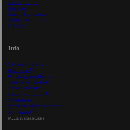
Ensitilaajan ohjeet
Näin maksat
Näin tilaat ja muokkaat
Kaikki ohjeet ja vinkit
In English
Info
S-Business yrityksille
Oiva-raportit
Osuuskauppojen yhteystiedot
Tilaus- ja toimitusehdot
Tietosuojakäytäntö
Palvelun käyttöehdot
Saavutettavuus
Mobiilisovelluksen saavutettavuus
Mainostajalle
Muuta evästeasetuksia