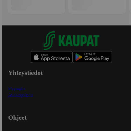
Yhteystiedot
Myymälät
Asiakaspalvelu
Ohjeet