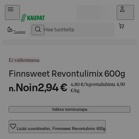
Hyppää sisältöön
Tuotteet
Ei valikoimassa
Finnsweet Revontulimix 600g
vertailuhinta 4,90
Noin
2,94 €
4,90 €/kg
n.
€/kg
Valitse toimitustapa
Lisää suosikkeihin, Finnsweet Revontulimix 600g