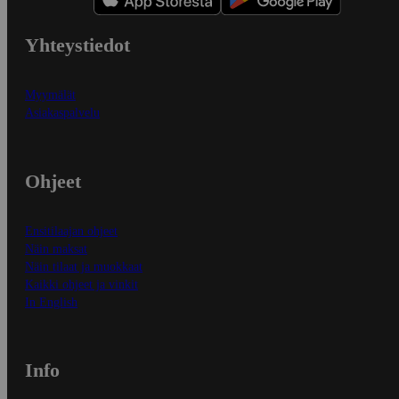
Yhteystiedot
Myymälät
Asiakaspalvelu
Ohjeet
Ensitilaajan ohjeet
Näin maksat
Näin tilaat ja muokkaat
Kaikki ohjeet ja vinkit
In English
Info