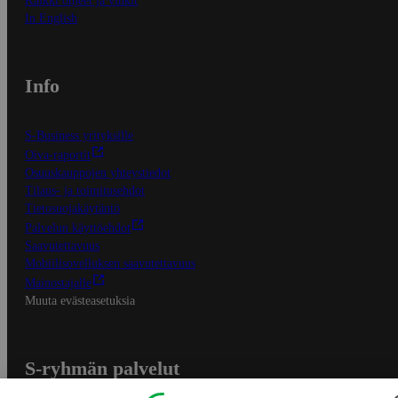
Kaikki ohjeet ja vinkit
In English
Info
S-Business yrityksille
Oiva-raportit
Osuuskauppojen yhteystiedot
Tilaus- ja toimitusehdot
Tietosuojakäytäntö
Palvelun käyttöehdot
Saavutettavuus
Mobiilisovelluksen saavutettavuus
Mainostajalle
Muuta evästeasetuksia
S-ryhmän palvelut