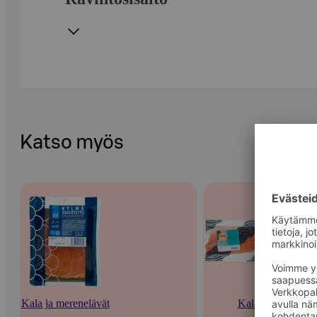
Katso myös
Kala ja merenelävät
Kala