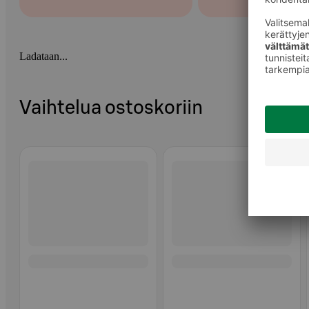
Ladataan...
Vaihtelua ostoskoriin
Ohita listaus