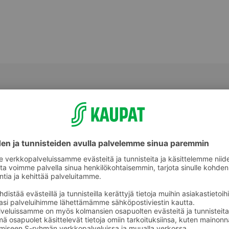
Lämminsavu- ja hiillostettu kala