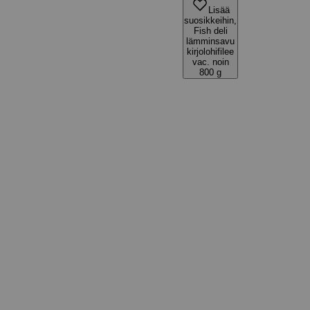
Lisää
suosikkeihin,
Fish deli
lämminsavu
kirjolohifilee
vac. noin
800 g