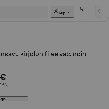
Kirjaudu
nsavu kirjolohifilee vac. noin
 €
90 €/kg
stapa