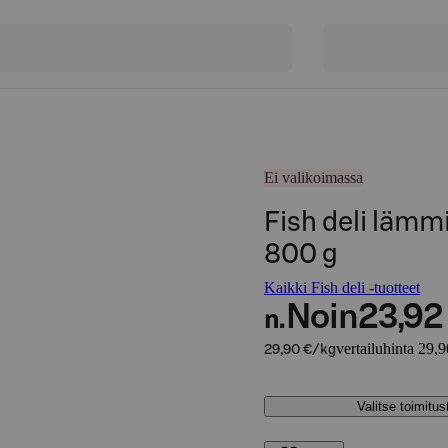
Ei valikoimassa
Fish deli lämmi
800 g
Kaikki Fish deli -tuotteet
Noin
23,92
n.
vertailuhinta 29,
29,90 €/kg
Valitse toimitu