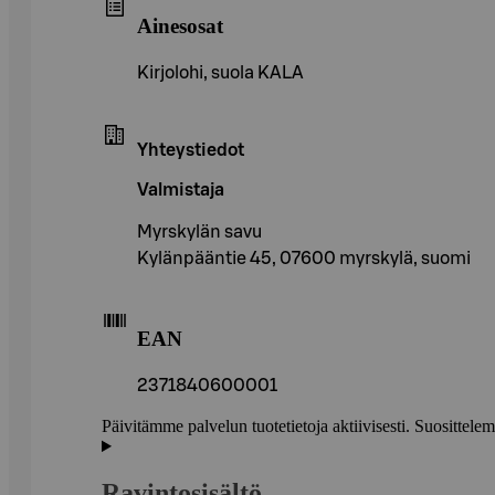
Ainesosat
Kirjolohi, suola KALA
Yhteystiedot
Valmistaja
Myrskylän savu
Kylänpääntie 45, 07600 myrskylä, suomi
EAN
2371840600001
Päivitämme palvelun tuotetietoja aktiivisesti. Suositte
Ravintosisältö