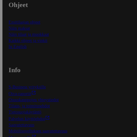
Ohjeet
Ensitilaajan ohjeet
Näin maksat
Näin tilaat ja muokkaat
Kaikki ohjeet ja vinkit
In English
Info
S-Business yrityksille
Oiva-raportit
Osuuskauppojen yhteystiedot
Tilaus- ja toimitusehdot
Tietosuojakäytäntö
Palvelun käyttöehdot
Saavutettavuus
Mobiilisovelluksen saavutettavuus