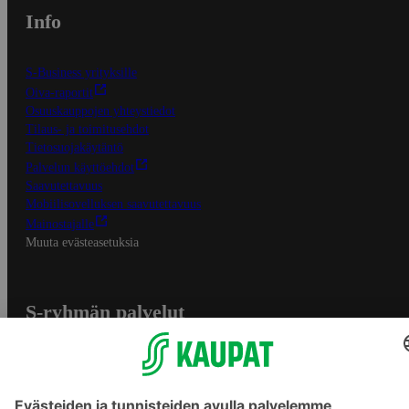
Info
S-Business yrityksille
Oiva-raportit
Osuuskauppojen yhteystiedot
Tilaus- ja toimitusehdot
Tietosuojakäytäntö
Palvelun käyttöehdot
Saavutettavuus
Mobiilisovelluksen saavutettavuus
Mainostajalle
Muuta evästeasetuksia
S-ryhmän palvelut
S-ryhmä
Asiakasomistajuus
Yhteishyvä Ruoka -sovellus