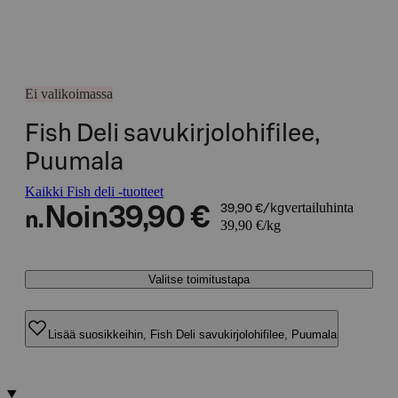
Ei valikoimassa
Fish Deli savukirjolohifilee,
Puumala
Kaikki Fish deli -tuotteet
vertailuhinta
Noin
39,90 €
39,90 €/kg
n.
39,90 €/kg
Valitse toimitustapa
Lisää suosikkeihin, Fish Deli savukirjolohifilee, Puumala