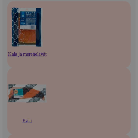
Kala ja merenelävät
Kala