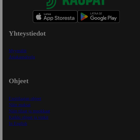
Yhteystiedot
Myymälät
Asiakaspalvelu
Ohjeet
Ensitilaajan ohjeet
Näin maksat
Näin tilaat ja muokkaat
Kaikki ohjeet ja vinkit
In English