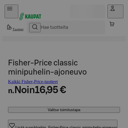
Hyppää sisältöön
Tuotteet
Fisher-Price classic
minipuhelin-ajoneuvo
Kaikki Fisher-Price-tuotteet
Noin
16,95 €
n.
Valitse toimitustapa
Lisää suosikkeihin, Fisher-Price classic minipuhelin-ajoneuvo