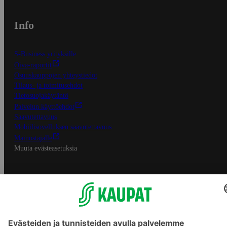
Info
S-Business yrityksille
Oiva-raportit
Osuuskauppojen yhteystiedot
Tilaus- ja toimitusehdot
Tietosuojakäytäntö
Palvelun käyttöehdot
Saavutettavuus
Mobiilisovelluksen saavutettavuus
Mainostajalle
Muuta evästeasetuksia
S-ryhmän palvelut
S-ryhmä