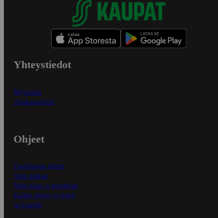
Yhteystiedot
Myymälät
Asiakaspalvelu
Ohjeet
Ensitilaajan ohjeet
Näin maksat
Näin tilaat ja muokkaat
Kaikki ohjeet ja vinkit
In English