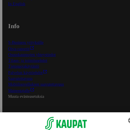
In English
Info
S-Business yrityksille
Oiva-raportit
Osuuskauppojen yhteystiedot
Tilaus- ja toimitusehdot
Tietosuojakäytäntö
Palvelun käyttöehdot
Saavutettavuus
Mobiilisovelluksen saavutettavuus
Mainostajalle
Muuta evästeasetuksia
S-ryhmän palvelut