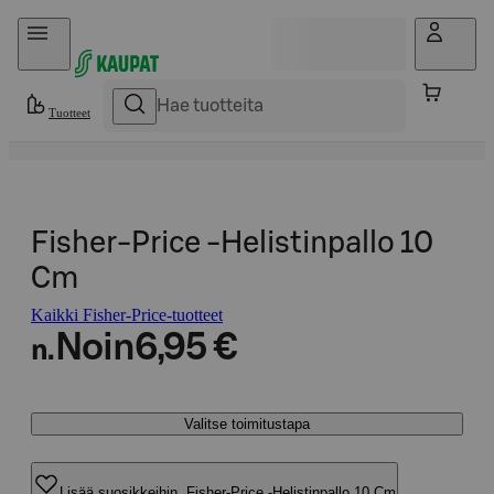
Hyppää sisältöön
Tuotteet
Fisher-Price -Helistinpallo 10
Cm
Kaikki Fisher-Price-tuotteet
Noin
6,95 €
n.
Valitse toimitustapa
Lisää suosikkeihin, Fisher-Price -Helistinpallo 10 Cm