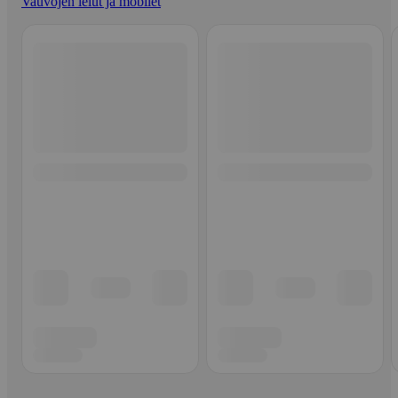
Vauvojen lelut ja mobilet
Ohita listaus