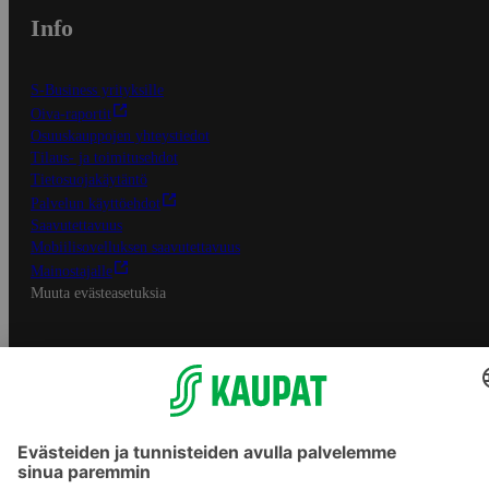
Info
S-Business yrityksille
Oiva-raportit
Osuuskauppojen yhteystiedot
Tilaus- ja toimitusehdot
Tietosuojakäytäntö
Palvelun käyttöehdot
Saavutettavuus
Mobiilisovelluksen saavutettavuus
Mainostajalle
Muuta evästeasetuksia
S-ryhmän palvelut
S-ryhmä
Asiakasomistajuus
Yhteishyvä Ruoka -sovellus