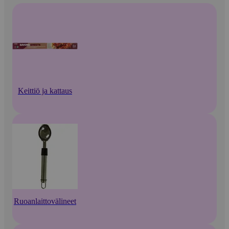
Keittiö ja kattaus
Ruoanlaittovälineet