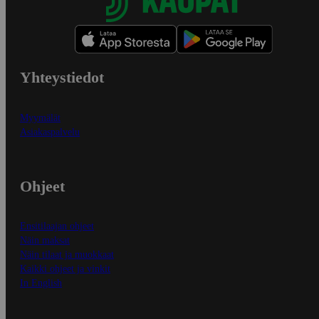
Yhteystiedot
Myymälät
Asiakaspalvelu
Ohjeet
Ensitilaajan ohjeet
Näin maksat
Näin tilaat ja muokkaat
Kaikki ohjeet ja vinkit
In English