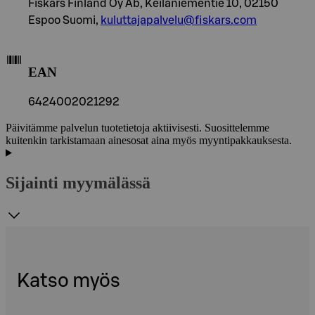
Fiskars Finland Oy Ab, Keilaniementie 10, 02150
Espoo Suomi,
kuluttajapalvelu@fiskars.com
EAN
6424002021292
Päivitämme palvelun tuotetietoja aktiivisesti. Suosittelemme
kuitenkin tarkistamaan ainesosat aina myös myyntipakkauksesta.
Sijainti myymälässä
Katso myös