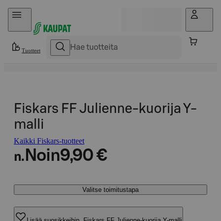
Hyppää sisältöön
Tuotteet
Fiskars FF Julienne-kuorija Y-
malli
Kaikki Fiskars-tuotteet
Noin
9,90 €
n.
Valitse toimitustapa
Lisää suosikkeihin, Fiskars FF Julienne-kuorija Y-malli