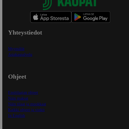
Yhteystiedot
Myymälät
Asiakaspalvelu
Ohjeet
Ensitilaajan ohjeet
Näin maksat
Näin tilaat ja muokkaat
Kaikki ohjeet ja vinkit
In English