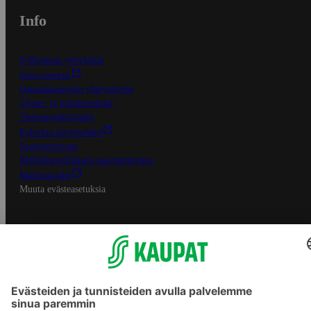
Info
S-Business yrityksille
Oiva-raportit
Osuuskauppojen yhteystiedot
Tilaus- ja toimitusehdot
Tietosuojakäytäntö
Palvelun käyttöehdot
Saavutettavuus
Mobiilisovelluksen saavutettavuus
Mainostajalle
Muuta evästeasetuksia
S-ryhmän palvelut
S-ryhmä
Asiakasomistajuus