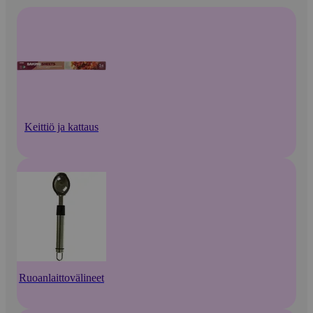
Keittiö ja kattaus
Ruoanlaittovälineet