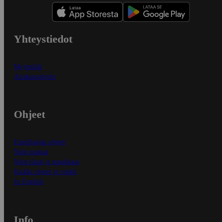
Yhteystiedot
Myymälät
Asiakaspalvelu
Ohjeet
Ensitilaajan ohjeet
Näin maksat
Näin tilaat ja muokkaat
Kaikki ohjeet ja vinkit
In English
Info