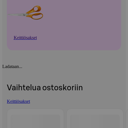
Keittiösakset
Ladataan...
Vaihtelua ostoskoriin
Keittiösakset
Ohita listaus