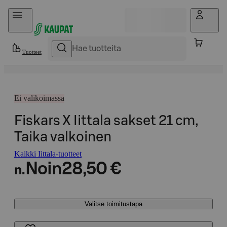
Hyppää sisältöön
Tuotteet
Ei valikoimassa
Fiskars X Iittala sakset 21 cm,
Taika valkoinen
Kaikki Iittala-tuotteet
Noin
28,50 €
n.
Valitse toimitustapa