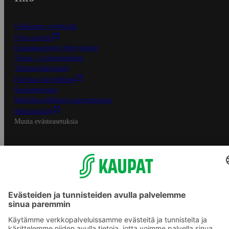
S-Business yrityksille
Oiva-raportit
Osuuskauppojen yhteystiedot
Tilaus- ja toimitusehdot
Tietosuojakäytäntö
Palvelun käyttöehdot
Saavutettavuus
Mobiilisovelluksen saavutettavuus
Mainostajalle
Muuta evästeasetuksia
S-ryhmän palvelut
S-ryhmä
Asiakasomistajuus
Yhteishyvä Ruoka -sovellus
S-ostoslista -sovellus