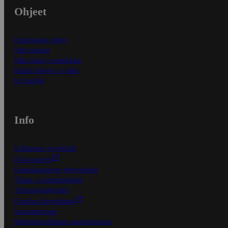
Ohjeet
Ensitilaajan ohjeet
Näin maksat
Näin tilaat ja muokkaat
Kaikki ohjeet ja vinkit
In English
Info
S-Business yrityksille
Oiva-raportit
Osuuskauppojen yhteystiedot
Tilaus- ja toimitusehdot
Tietosuojakäytäntö
Palvelun käyttöehdot
Saavutettavuus
Mobiilisovelluksen saavutettavuus