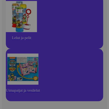
Lelut ja pelit
Uimapatjat ja vesilelut