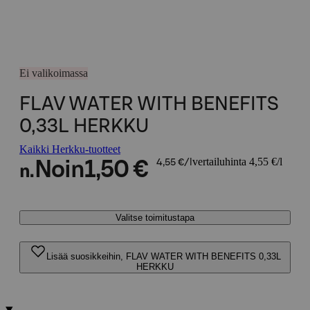
Ei valikoimassa
FLAV WATER WITH BENEFITS
0,33L HERKKU
Kaikki Herkku-tuotteet
vertailuhinta 4,55 €/l
Noin
1,50 €
4,55 €/l
n.
Valitse toimitustapa
Lisää suosikkeihin, FLAV WATER WITH BENEFITS 0,33L
HERKKU