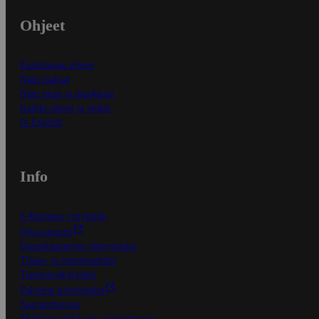
Ohjeet
Ensitilaajan ohjeet
Näin maksat
Näin tilaat ja muokkaat
Kaikki ohjeet ja vinkit
In English
Info
S-Business yrityksille
Oiva-raportit
Osuuskauppojen yhteystiedot
Tilaus- ja toimitusehdot
Tietosuojakäytäntö
Palvelun käyttöehdot
Saavutettavuus
Mobiilisovelluksen saavutettavuus