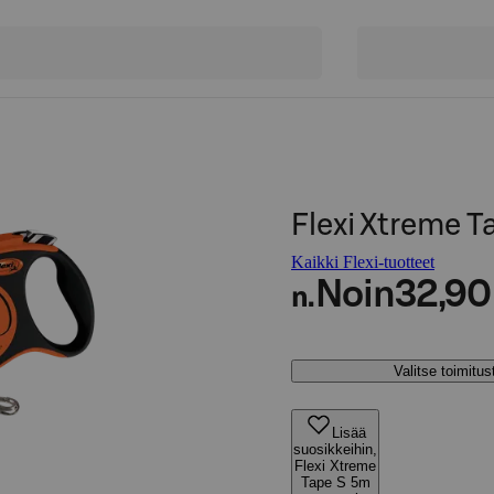
Flexi Xtreme T
Kaikki Flexi-tuotteet
Noin
32,90
n.
Valitse toimitu
Lisää
suosikkeihin,
Flexi Xtreme
Tape S 5m