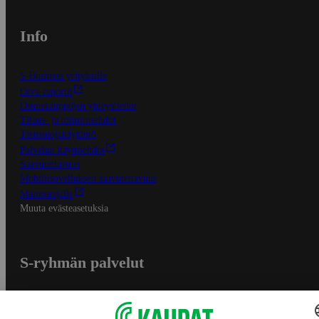
Info
S-Business yrityksille
Oiva-raportit
Osuuskauppojen yhteystiedot
Tilaus- ja toimitusehdot
Tietosuojakäytäntö
Palvelun käyttöehdot
Saavutettavuus
Mobiilisovelluksen saavutettavuus
Mainostajalle
Muuta evästeasetuksia
S-ryhmän palvelut
S-ryhmä