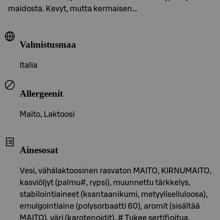
maidosta. Kevyt, mutta kermaisen…
Valmistusmaa
Italia
Allergeenit
Maito, Laktoosi
Ainesosat
Vesi, vähälaktoosinen rasvaton MAITO, KIRNUMAITO,
kasviöljyt (palmu#, rypsi), muunnettu tärkkelys,
stabilointiaineet (ksantaanikumi, metyyliselluloosa),
emulgointiaine (polysorbaatti 60), aromit (sisältää
MAITO), väri (karotenoidit). # Tukee sertifioitua,