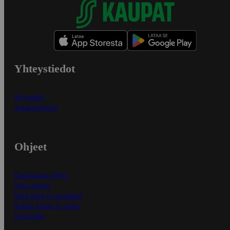
Yhteystiedot
Myymälät
Asiakaspalvelu
Ohjeet
Ensitilaajan ohjeet
Näin maksat
Näin tilaat ja muokkaat
Kaikki ohjeet ja vinkit
In English