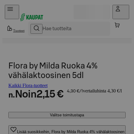
Hyppää sisältöön
Tuotteet
Flora by Milda Ruoka 4%
vähälaktoosinen 5dl
Kaikki Flora-tuotteet
vertailuhinta 4,30 €/l
Noin
2,15 €
4,30 €/l
n.
Valitse toimitustapa
Lisää suosikkeihin, Flora by Milda Ruoka 4% vähälaktoosinen