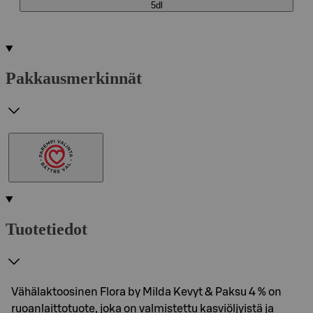
5dl
Pakkausmerkinnät
Tuotetiedot
Vähälaktoosinen Flora by Milda Kevyt & Paksu 4 % on
ruoanlaittotuote, joka on valmistettu kasviöljyistä ja