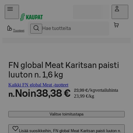
Hyppää sisältöön
Tuotteet
FN global Meat Karitsan paisti
luuton n. 1,6 kg
Kaikki FN global Meat -tuotteet
vertailuhinta
Noin
38,38 €
23,99 €/kg
n.
23,99 €/kg
Valitse toimitustapa
Lisää suosikkeihin, FN global Meat Karitsan paisti luuton n.