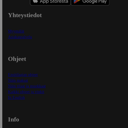
Yhteystiedot
Myymälät
Asiakaspalvelu
Ohjeet
Ensitilaajan ohjeet
Näin maksat
Näin tilaat ja muokkaat
Kaikki ohjeet ja vinkit
In English
Info