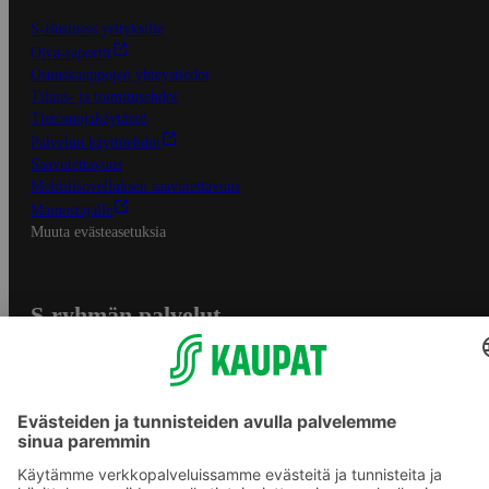
S-Business yrityksille
Oiva-raportit
Osuuskauppojen yhteystiedot
Tilaus- ja toimitusehdot
Tietosuojakäytäntö
Palvelun käyttöehdot
Saavutettavuus
Mobiilisovelluksen saavutettavuus
Mainostajalle
Muuta evästeasetuksia
S-ryhmän palvelut
S-ryhmä
Asiakasomistajuus
Yhteishyvä Ruoka -sovellus
S-ostoslista -sovellus
Prisma.fi