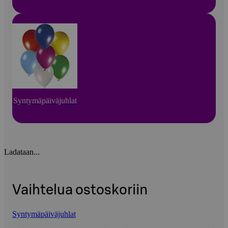
Syntymäpäiväjuhlat
Ladataan...
Vaihtelua ostoskoriin
Syntymäpäiväjuhlat
Ohita listaus