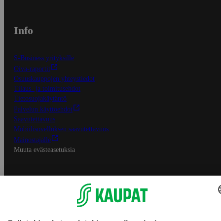
Info
S-Business yrityksille
Oiva-raportit
Osuuskauppojen yhteystiedot
Tilaus- ja toimitusehdot
Tietosuojakäytäntö
Palvelun käyttöehdot
Saavutettavuus
Mobiilisovelluksen saavutettavuus
Mainostajalle
Muuta evästeasetuksia
S-ryhmän palvelut
S-ryhmä