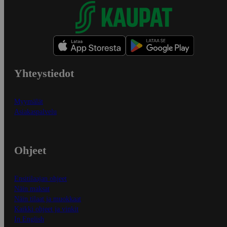
Yhteystiedot
Myymälät
Asiakaspalvelu
Ohjeet
Ensitilaajan ohjeet
Näin maksat
Näin tilaat ja muokkaat
Kaikki ohjeet ja vinkit
In English