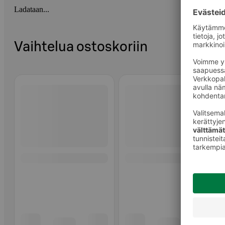
Ladataan...
Vaihtelua ostoskoriin
Ohita listaus