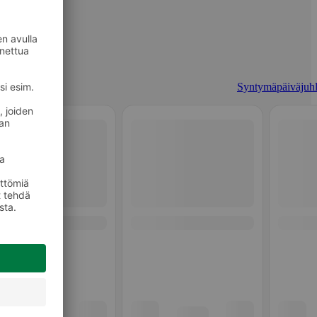
Syntymäpäiväjuhl