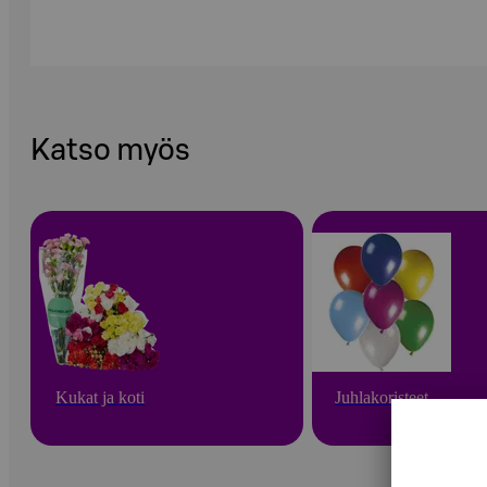
Katso myös
Kukat ja koti
Juhlakoristeet