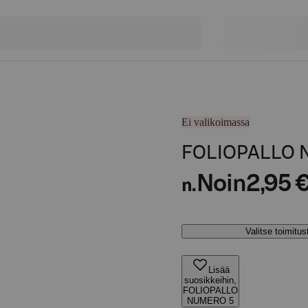
Ei valikoimassa
FOLIOPALLO 
Noin
2,95 
n.
Valitse toimitu
Lisää
suosikkeihin,
FOLIOPALLO
NUMERO 5