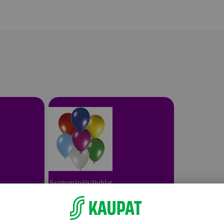
Syntymäpäiväjuhlat