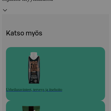
Katso myös
Urheiluravinteet, terveys ja itsehoito