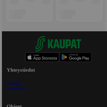
Yhteystiedot
Myymälät
Asiakaspalvelu
Ohjeet