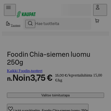
Hyppää sisältöön
Tuotteet
Foodin Chia-siemen luomu
250g
Kaikki Foodin-tuotteet
vertailuhinta 15,00
Noin
3,75 €
15,00 €/kg
n.
€/kg
Valitse toimitustapa
Lisää suosikkeihin, Foodin Chia-siemen luomu 250g