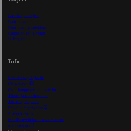
Ensitilaajan ohjeet
Näin maksat
Näin tilaat ja muokkaat
Kaikki ohjeet ja vinkit
In English
Info
S-Business yrityksille
Oiva-raportit
Osuuskauppojen yhteystiedot
Tilaus- ja toimitusehdot
Tietosuojakäytäntö
Palvelun käyttöehdot
Saavutettavuus
Mobiilisovelluksen saavutettavuus
Mainostajalle