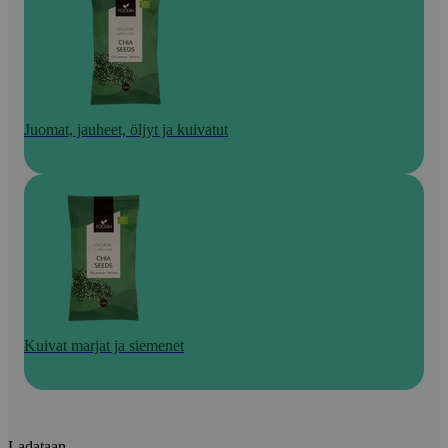
Juomat, jauheet, öljyt ja kuivatut
Kuivat marjat ja siemenet
Ladataan...