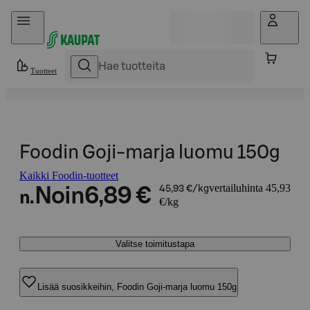
Hyppää sisältöön
Tuotteet
Foodin Goji-marja luomu 150g
Kaikki Foodin-tuotteet
vertailuhinta 45,93
Noin
6,89 €
45,93 €/kg
n.
€/kg
Valitse toimitustapa
Lisää suosikkeihin, Foodin Goji-marja luomu 150g