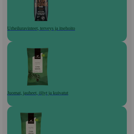
Urheiluravinteet, terveys ja itsehoito
Juomat, jauheet, öljyt ja kuivatut