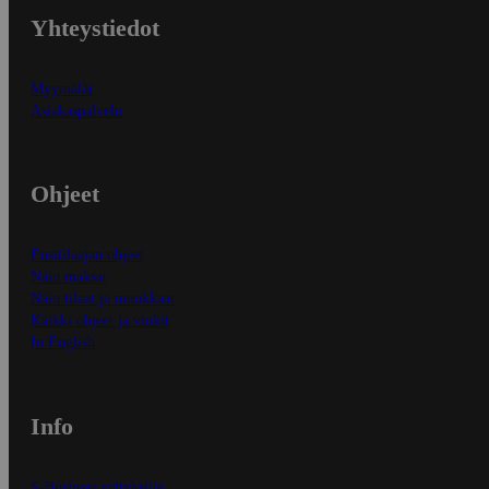
Yhteystiedot
Myymälät
Asiakaspalvelu
Ohjeet
Ensitilaajan ohjeet
Näin maksat
Näin tilaat ja muokkaat
Kaikki ohjeet ja vinkit
In English
Info
S-Business yrityksille