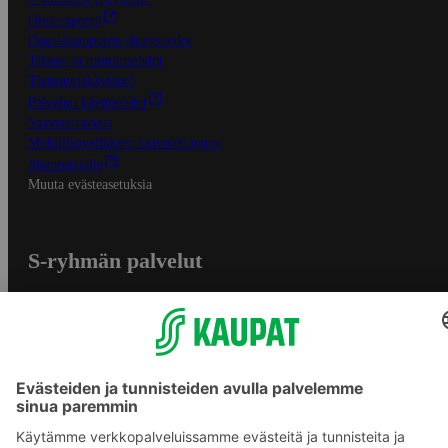
Oiva-raportit
Osuuskauppojen yhteystiedot
Tilaus- ja toimitusehdot
Tietosuojakäytäntö
Palvelun käyttöehdot
Saavutettavuus
Mobiilisovelluksen saavutettavuus
Mainostajalle
Muuta evästeasetuksia
S-ryhmän palvelut
S-ryhmä
Asiakasomistajuus
Yhteishyvä Ruoka -sovellus
S-ostoslista -sovellus
Prisma.fi
Sokos.fi