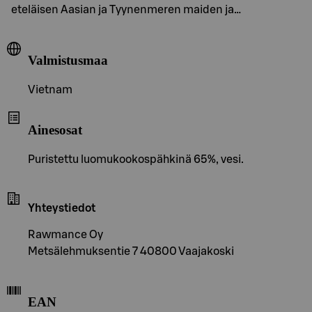
eteläisen Aasian ja Tyynenmeren maiden ja…
Valmistusmaa
Vietnam
Ainesosat
Puristettu luomukookospähkinä 65%, vesi.
Yhteystiedot
Rawmance Oy
Metsälehmuksentie 7 40800 Vaajakoski
EAN