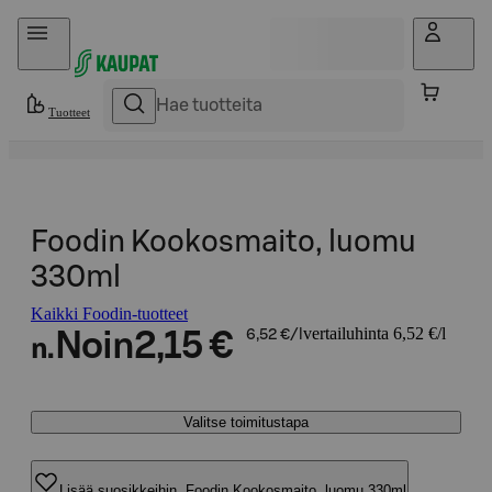
Hyppää sisältöön
Tuotteet
Foodin Kookosmaito, luomu
330ml
Kaikki Foodin-tuotteet
vertailuhinta 6,52 €/l
Noin
2,15 €
6,52 €/l
n.
Valitse toimitustapa
Lisää suosikkeihin, Foodin Kookosmaito, luomu 330ml