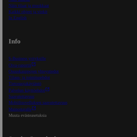
Näin tilaat ja muokkaat
Kaikki ohjeet ja vinkit
In English
Info
S-Business yrityksille
Oiva-raportit
Osuuskauppojen yhteystiedot
Tilaus- ja toimitusehdot
Tietosuojakäytäntö
Palvelun käyttöehdot
Saavutettavuus
Mobiilisovelluksen saavutettavuus
Mainostajalle
Muuta evästeasetuksia