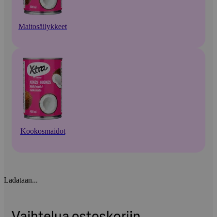
Maitosäilykkeet
Kookosmaidot
Ladataan...
Vaihtelua ostoskoriin