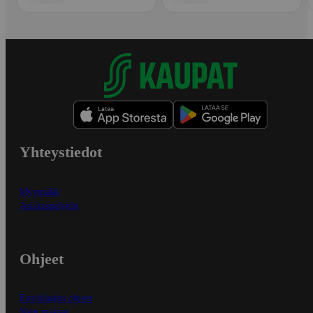
Yhteystiedot
Myymälät
Asiakaspalvelu
Ohjeet
Ensitilaajan ohjeet
Näin maksat