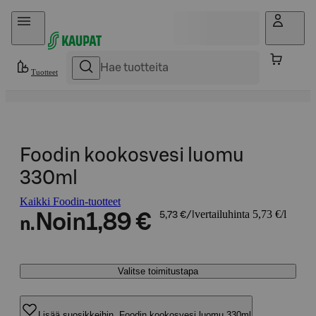
Hyppää sisältöön
Tuotteet
Foodin kookosvesi luomu
330ml
Kaikki Foodin-tuotteet
vertailuhinta 5,73 €/l
Noin
1,89 €
5,73 €/l
n.
Valitse toimitustapa
Lisää suosikkeihin, Foodin kookosvesi luomu 330ml