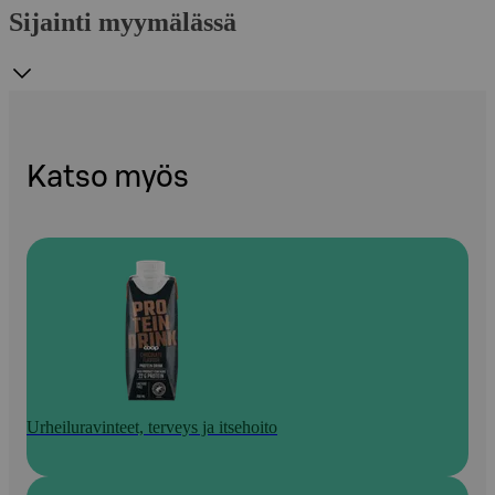
Sijainti myymälässä
Katso myös
Urheiluravinteet, terveys ja itsehoito