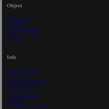
Ohjeet
Ensitilaajan ohjeet
Näin maksat
Näin tilaat ja muokkaat
Kaikki ohjeet ja vinkit
In English
Info
S-Business yrityksille
Oiva-raportit
Osuuskauppojen yhteystiedot
Tilaus- ja toimitusehdot
Tietosuojakäytäntö
Palvelun käyttöehdot
Saavutettavuus
Mobiilisovelluksen saavutettavuus