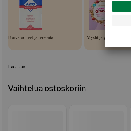
Kuivatuotteet ja leivonta
Myslit ja granolat
Ladataan...
Vaihtelua ostoskoriin
Ohita listaus