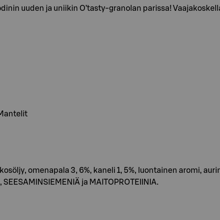
nin uuden ja uniikin O’tasty-granolan parissa! Vaajakoskella
Mantelit
jy, omenapala 3, 6%, kaneli 1, 5%, luontainen aromi, auring
ITA, SEESAMINSIEMENIÄ ja MAITOPROTEIINIA.