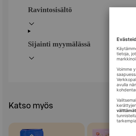
Ravintosisältö
Sijainti myymälässä
Katso myös