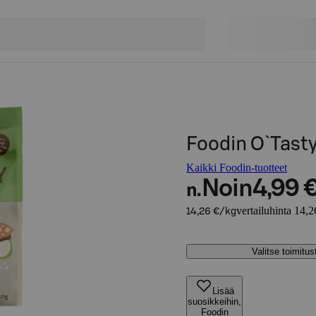
Foodin O`Tast
Kaikki Foodin-tuotteet
Noin
4,99 
n.
vertailuhinta 14,2
14,26 €/kg
Valitse toimitu
Lisää
suosikkeihin,
Foodin