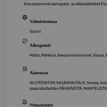
Koe paremmat aamupala- ja välipalahetket Foodi
Valmistusmaa
Suomi
Allergeenit
Maito, Pähkinä, Seesaminsiemenet, Kaura, 
Ainesosat
GLUTEENITON KAURAHIUTALE, hunaja, kookosöl
jossa käsitellään PÄHKINÖITÄ, MANTELE
Yhteystiedot