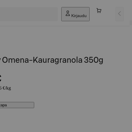
Kirjaudu
y Omena-Kauragranola 350g
€
6 €/kg
stapa