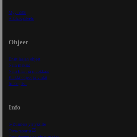
Myymälät
Asiakaspalvelu
Ohjeet
Ensitilaajan ohjeet
Näin maksat
Näin tilaat ja muokkaat
Kaikki ohjeet ja vinkit
In English
Info
S-Business yrityksille
Oiva-raportit