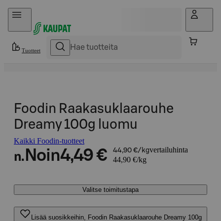
Hyppää sisältöön
Tuotteet
Foodin Raakasuklaarouhe
Dreamy 100g luomu
Kaikki Foodin-tuotteet
vertailuhinta
Noin
4,49 €
44,90 €/kg
n.
44,90 €/kg
Valitse toimitustapa
Lisää suosikkeihin, Foodin Raakasuklaarouhe Dreamy 100g