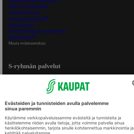
Osuuskauppojen yhteystiedot
Tilaus- ja toimitusehdot
Tietosuojakäytäntö
Palvelun käyttöehdot
Saavutettavuus
Mobiilisovelluksen saavutettavuus
Mainostajalle
Muuta evästeasetuksia
S-ryhmän palvelut
S-ryhmä
Asiakasomistajuus
Yhteishyvä Ruoka -sovellus
S-ostoslista -sovellus
Prisma.fi
Sokos.fi
S-Pankki
Yhteishyvä