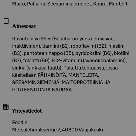
Maito, Pähkinä, Seesaminsiemenet, Kaura, Mantelit
Ainesosat
Ravintohiiva 99 % (Saccharomyces cerevisiae,
inaktiivinen), tiamiini (B1), roboflaviini (B2), niasiini
(B3), pantoteenihappo (B5), pyridoksiini (B6), biotiini
(B7), folaatti (B9), B12-vitamiini (syanokobalamiini),
sinkki (sinkkisulfaatti). Pakattu tehtaassa, jossa
käsitellään PÄHKINÖITÄ, MANTELEITA,
SEESAMINSIEMENIÄ, MAITOPROTEIINIA JA
GLUTEENITONTA KAURAA.
Yhteystiedot
Foodin
Metsälehmuksentie 7, 40800 Vaajakoski