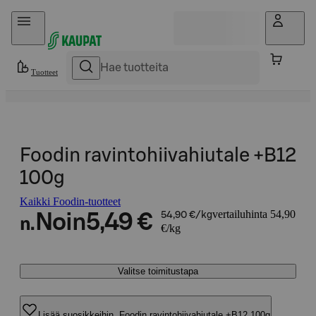
Hyppää sisältöön
Tuotteet
Foodin ravintohiivahiutale +B12
100g
Kaikki Foodin-tuotteet
vertailuhinta 54,90
Noin
5,49 €
54,90 €/kg
n.
€/kg
Valitse toimitustapa
Lisää suosikkeihin, Foodin ravintohiivahiutale +B12 100g