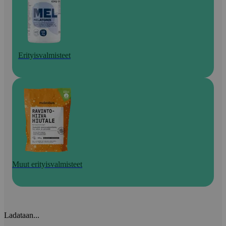
Erityisvalmisteet
Muut erityisvalmisteet
Ladataan...