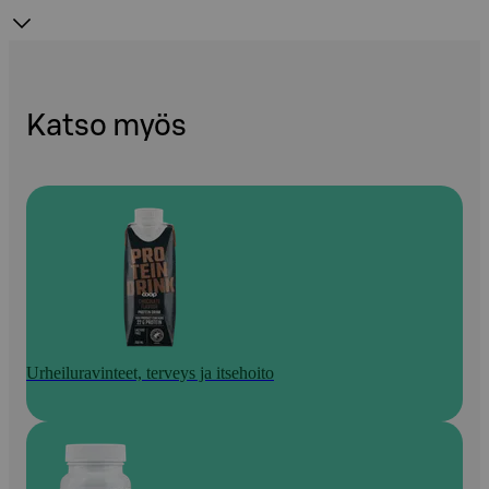
Katso myös
Urheiluravinteet, terveys ja itsehoito