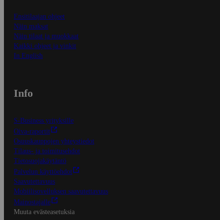
Ensitilaajan ohjeet
Näin maksat
Näin tilaat ja muokkaat
Kaikki ohjeet ja vinkit
In English
Info
S-Business yrityksille
Oiva-raportit
Osuuskauppojen yhteystiedot
Tilaus- ja toimitusehdot
Tietosuojakäytäntö
Palvelun käyttöehdot
Saavutettavuus
Mobiilisovelluksen saavutettavuus
Mainostajalle
Muuta evästeasetuksia