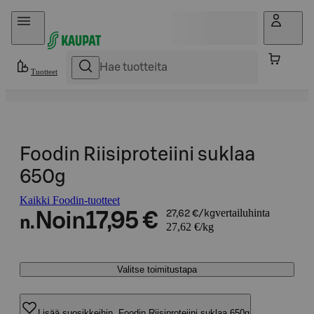
Hyppää sisältöön
Tuotteet
Foodin Riisiproteiini suklaa
650g
Kaikki Foodin-tuotteet
vertailuhinta
Noin
17,95 €
27,62 €/kg
n.
27,62 €/kg
Valitse toimitustapa
Lisää suosikkeihin, Foodin Riisiproteiini suklaa 650g