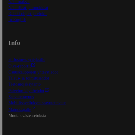
Näin maksat
Näin tilaat ja muokkaat
Kaikki ohjeet ja vinkit
In English
Info
S-Business yrityksille
Oiva-raportit
Osuuskauppojen yhteystiedot
Tilaus- ja toimitusehdot
Tietosuojakäytäntö
Palvelun käyttöehdot
Saavutettavuus
Mobiilisovelluksen saavutettavuus
Mainostajalle
Muuta evästeasetuksia