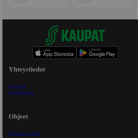
Yhteystiedot
Myymälät
Asiakaspalvelu
Ohjeet
Ensitilaajan ohjeet