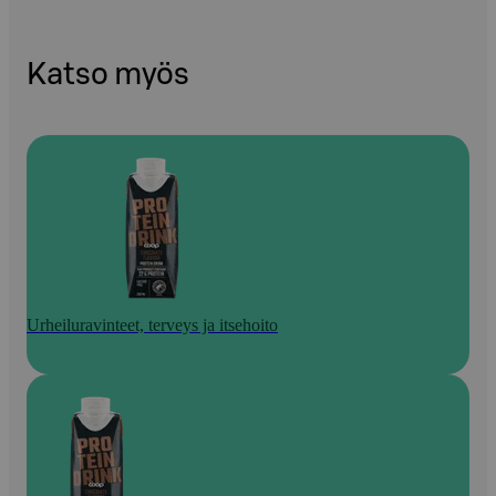
Katso myös
Urheiluravinteet, terveys ja itsehoito