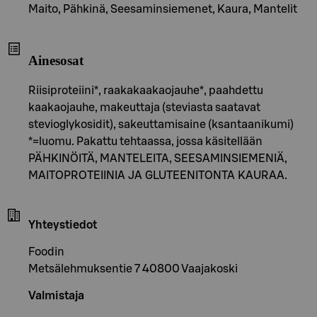
Maito, Pähkinä, Seesaminsiemenet, Kaura, Mantelit
Ainesosat
Riisiproteiini*, raakakaakaojauhe*, paahdettu
kaakaojauhe, makeuttaja (steviasta saatavat
stevioglykosidit), sakeuttamisaine (ksantaanikumi)
*=luomu. Pakattu tehtaassa, jossa käsitellään
PÄHKINÖITÄ, MANTELEITA, SEESAMINSIEMENIÄ,
MAITOPROTEIINIA JA GLUTEENITONTA KAURAA.
Yhteystiedot
Foodin
Metsälehmuksentie 7 40800 Vaajakoski
Valmistaja