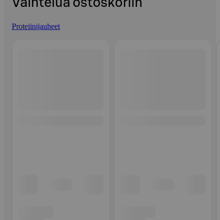
Vaihtelua ostoskoriin
Proteiinijauheet
Ohita listaus