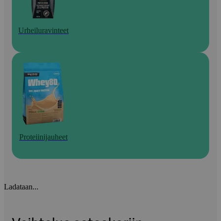
Urheiluravinteet
Proteiinijauheet
Ladataan...