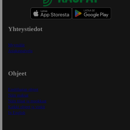
Yhteystiedot
Myymälät
Asiakaspalvelu
Ohjeet
Ensitilaajan ohjeet
Näin maksat
Näin tilaat ja muokkaat
Kaikki ohjeet ja vinkit
In English