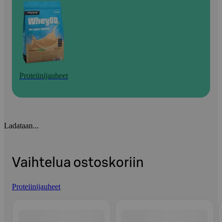
Proteiinijauheet
Ladataan...
Vaihtelua ostoskoriin
Proteiinijauheet
Ohita listaus