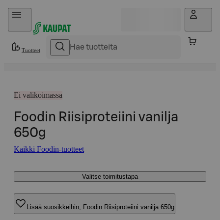
Hyppää sisältöön
Tuotteet
Ei valikoimassa
Foodin Riisiproteiini vanilja
650g
Kaikki Foodin-tuotteet
Valitse toimitustapa
Lisää suosikkeihin, Foodin Riisiproteiini vanilja 650g