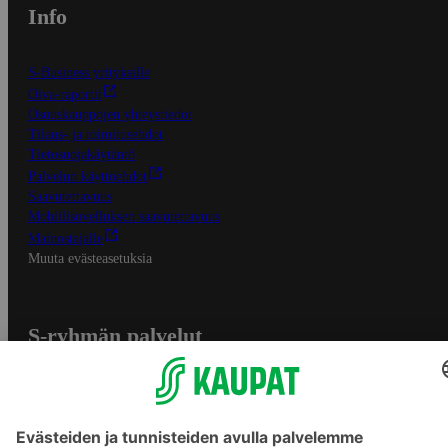
Info
S-Business yrityksille
Oiva-raportit
Osuuskauppojen yhteystiedot
Tilaus- ja toimitusehdot
Tietosuojakäytäntö
Palvelun käyttöehdot
Saavutettavuus
Mobiilisovelluksen saavutettavuus
Mainostajalle
Muuta evästeasetuksia
S-ryhmän palvelut
S-ryhmä
Asiakasomistajuus
Yhteishyvä Ruoka -sovellus