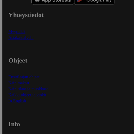
Yhteystiedot
Myymälät
Asiakaspalvelu
Ohjeet
Ensitilaajan ohjeet
Näin maksat
Näin tilaat ja muokkaat
Kaikki ohjeet ja vinkit
In English
Info