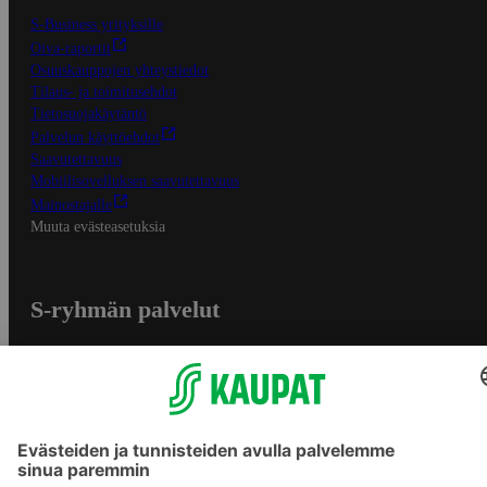
S-Business yrityksille
Oiva-raportit
Osuuskauppojen yhteystiedot
Tilaus- ja toimitusehdot
Tietosuojakäytäntö
Palvelun käyttöehdot
Saavutettavuus
Mobiilisovelluksen saavutettavuus
Mainostajalle
Muuta evästeasetuksia
S-ryhmän palvelut
S-ryhmä
Asiakasomistajuus
Yhteishyvä Ruoka -sovellus
S-ostoslista -sovellus
Prisma.fi