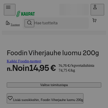
Hyppää sisältöön
Tuotteet
Foodin Viherjauhe luomu 200g
Kaikki Foodin-tuotteet
vertailuhinta
Noin
14,95 €
74,75 €/kg
n.
74,75 €/kg
Valitse toimitustapa
Lisää suosikkeihin, Foodin Viherjauhe luomu 200g