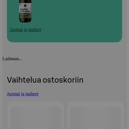
Juomat ja jauheet
Ladataan...
Vaihtelua ostoskoriin
Juomat ja jauheet
Ohita listaus