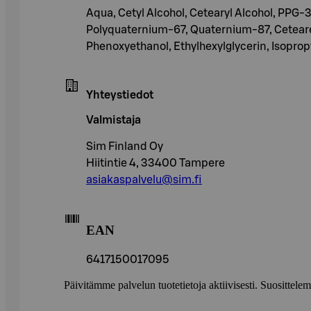
Aqua, Cetyl Alcohol, Cetearyl Alcohol, PPG-
Polyquaternium-67, Quaternium-87, Ceteare
Phenoxyethanol, Ethylhexylglycerin, Isoprop
Yhteystiedot
Valmistaja
Sim Finland Oy
Hiitintie 4, 33400 Tampere
asiakaspalvelu@sim.fi
EAN
6417150017095
Päivitämme palvelun tuotetietoja aktiivisesti. Suositte