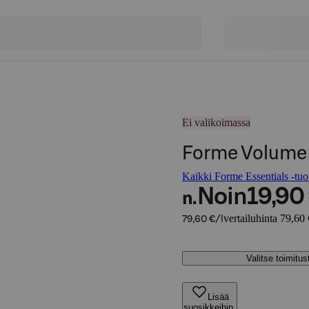
Ei valikoimassa
Forme Volume 
Kaikki Forme Essentials -tuot
Noin
19,90
n.
vertailuhinta 79,60 
79,60 €/l
Valitse toimitu
Lisää
suosikkeihin,