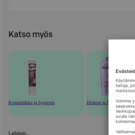
Katso myös
Kosmetiikka ja hygienia
Hiukset ja hiustenhoito
Ladataan...