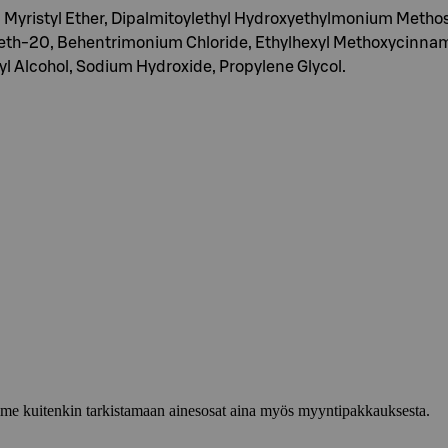
3 Myristyl Ether, Dipalmitoylethyl Hydroxyethylmonium Methosu
th-20, Behentrimonium Chloride, Ethylhexyl Methoxycinnama
yl Alcohol, Sodium Hydroxide, Propylene Glycol.
lemme kuitenkin tarkistamaan ainesosat aina myös myyntipakkauksesta.