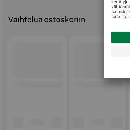
Vaihtelua ostoskoriin
Ohita listaus