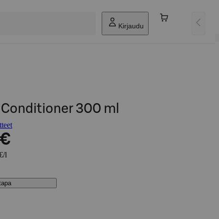
Kirjaudu
Conditioner 300 ml
teet
 €
€/l
stapa