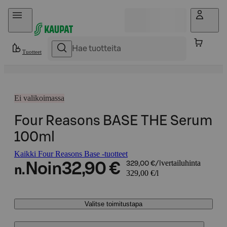
Hyppää sisältöön
Tuotteet
Ei valikoimassa
Four Reasons BASE THE Serum
100ml
Kaikki Four Reasons Base -tuotteet
vertailuhinta
Noin
32,90 €
329,00 €/l
n.
329,00 €/l
Valitse toimitustapa