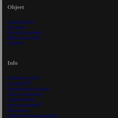
Ohjeet
Ensitilaajan ohjeet
Näin maksat
Näin tilaat ja muokkaat
Kaikki ohjeet ja vinkit
In English
Info
S-Business yrityksille
Oiva-raportit
Osuuskauppojen yhteystiedot
Tilaus- ja toimitusehdot
Tietosuojakäytäntö
Palvelun käyttöehdot
Saavutettavuus
Mobiilisovelluksen saavutettavuus