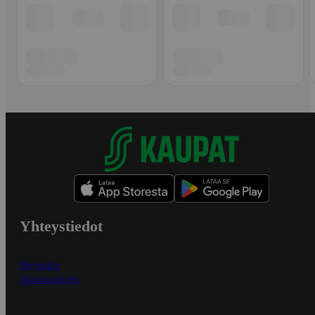
Yhteystiedot
Myymälät
Asiakaspalvelu