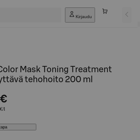
Kirjaudu
Color Mask Toning Treatment
ttävä tehohoito 200 ml
 €
€/l
stapa