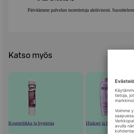
Päivitämme palvelun tuotetietoja aktiivisesti. Suositte
Katso myös
Kosmetiikka ja hygienia
Hiukset ja hiustenhoito