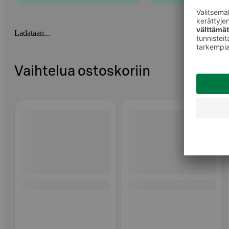
Ladataan...
Vaihtelua ostoskoriin
Ohita listaus