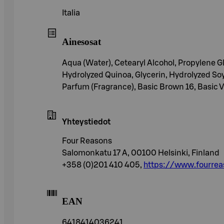
Italia
Ainesosat
Aqua (Water), Cetearyl Alcohol, Propylene 
Hydrolyzed Quinoa, Glycerin, Hydrolyzed Soy
Parfum (Fragrance), Basic Brown 16, Basic Vio
Yhteystiedot
Four Reasons
Salomonkatu 17 A, 00100 Helsinki, Finland
+358 (0)201 410 405,
https://www.fourreas
EAN
6418414036241