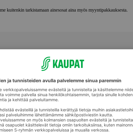
lemme kuitenkin tarkistamaan ainesosat aina myös myyntipakkauksesta.
Sävytteet ja muut hiusvärit