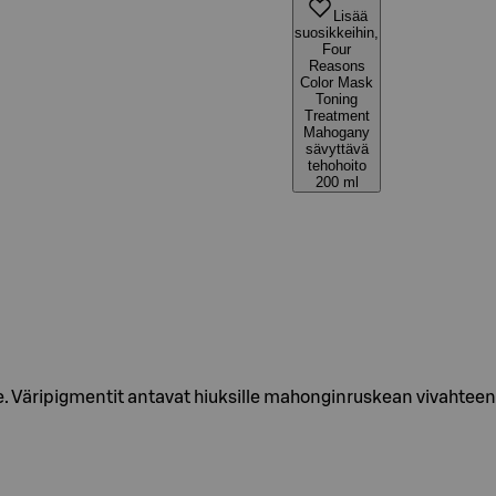
Lisää
suosikkeihin,
Four
Reasons
Color Mask
Toning
Treatment
Mahogany
sävyttävä
tehohoito
200 ml
lle. Väripigmentit antavat hiuksille mahonginruskean vivahteen 