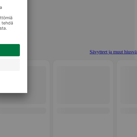
Sävytteet ja muut hiusvär