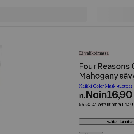
Ei valikoimassa
Four Reasons 
Mahogany sävy
Kaikki Color Mask -tuotteet
Noin
16,90
n.
vertailuhinta 84,50 
84,50 €/l
Valitse toimitu