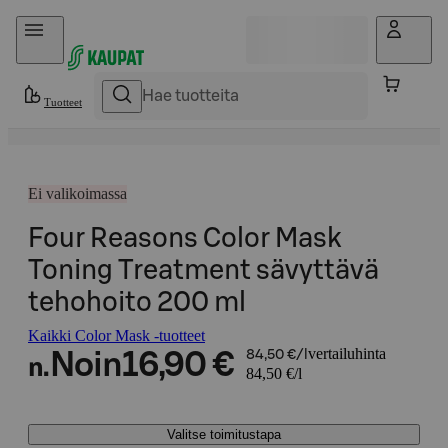
Hyppää sisältöön
Tuotteet
Ei valikoimassa
Four Reasons Color Mask
Toning Treatment sävyttävä
tehohoito 200 ml
Kaikki Color Mask -tuotteet
vertailuhinta
Noin
16,90 €
84,50 €/l
n.
84,50 €/l
Valitse toimitustapa