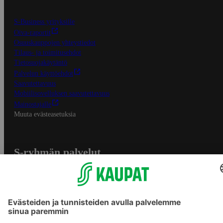
S-Business yrityksille
Oiva-raportit
Osuuskauppojen yhteystiedot
Tilaus- ja toimitusehdot
Tietosuojakäytäntö
Palvelun käyttöehdot
Saavutettavuus
Mobiilisovelluksen saavutettavuus
Mainostajalle
Muuta evästeasetuksia
S-ryhmän palvelut
S-ryhmä
Asiakasomistajuus
Yhteishyvä Ruoka -sovellus
S-ostoslista -sovellus