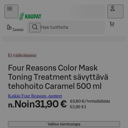
Hyppää sisältöön
Tuotteet
Ei valikoimassa
Four Reasons Color Mask
Toning Treatment sävyttävä
tehohoito Caramel 500 ml
Kaikki Four Reasons -tuotteet
vertailuhinta
Noin
31,90 €
63,80 €/l
n.
63,80 €/l
Valitse toimitustapa