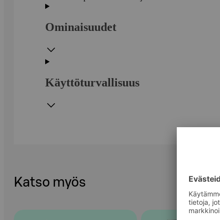
Ominaisuudet
Käyttöturvallisuus
Katso myös