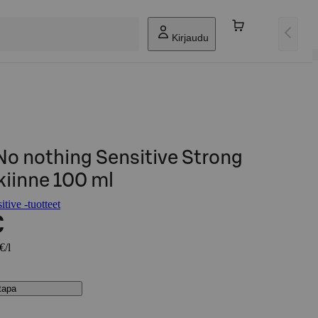
Kirjaudu
No nothing Sensitive Strong
kiinne 100 ml
tive -tuotteet
€
€/l
stapa