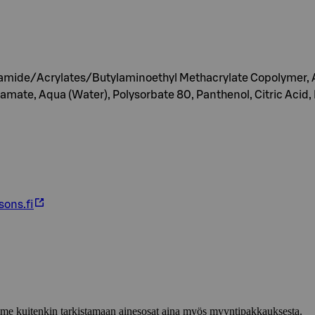
ylamide/Acrylates/Butylaminoethyl Methacrylate Copolymer,
amate, Aqua (Water), Polysorbate 80, Panthenol, Citric Acid,
ons.fi
lemme kuitenkin tarkistamaan ainesosat aina myös myyntipakkauksesta.