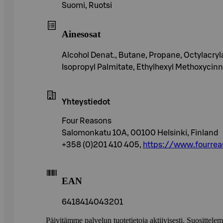
Suomi, Ruotsi
Ainesosat
Alcohol Denat., Butane, Propane, Octylacr
Isopropyl Palmitate, Ethylhexyl Methoxycinn
Yhteystiedot
Four Reasons
Salomonkatu 10A, 00100 Helsinki, Finland
+358 (0)201 410 405,
https://www.fourreas
EAN
6418414043201
Päivitämme palvelun tuotetietoja aktiivisesti. Suositte