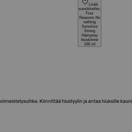
Lisää
suosikkeihin,
Four
Reasons No
nothing
Sensitive
Strong
Hairspray
hiuskiinne
100 ml
iimeistelysuihke. Kiinnittää hiustyylin ja antaa hiuksille kauni