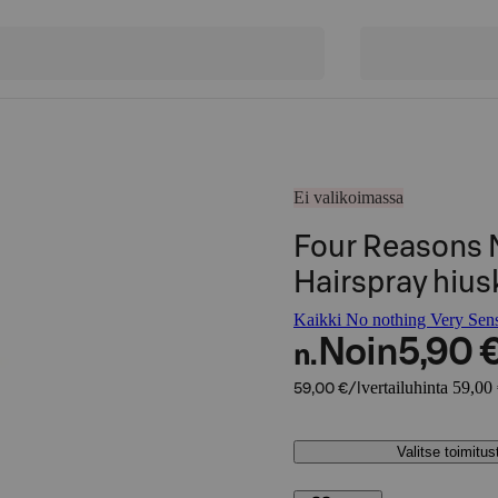
Ei valikoimassa
Four Reasons 
Hairspray hius
Kaikki No nothing Very Sensi
Noin
5,90 
n.
vertailuhinta 59,00 
59,00 €/l
Valitse toimitu