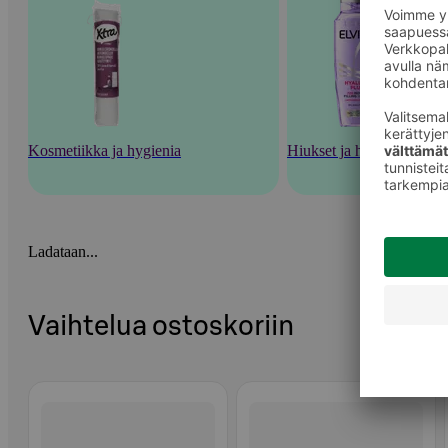
Kosmetiikka ja hygienia
Hiukset ja hiustenhoito
Ladataan...
Vaihtelua ostoskoriin
Ohita listaus