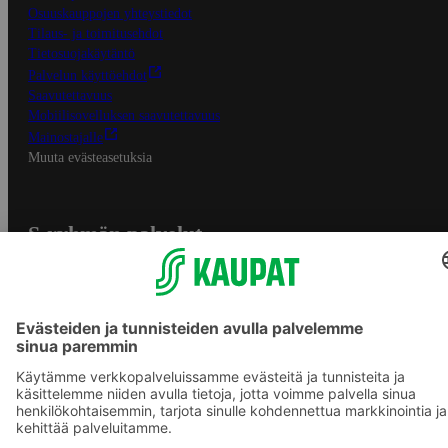
Osuuskauppojen yhteystiedot
Tilaus- ja toimitusehdot
Tietosuojakäytäntö
Palvelun käyttöehdot
Saavutettavuus
Mobiilisovelluksen saavutettavuus
Mainostajalle
Muuta evästeasetuksia
S-ryhmän palvelut
S-ryhmä
Asiakasomistajuus
Yhteishyvä Ruoka -sovellus
S-ostoslista -sovellus
Prisma.fi
Sokos.fi
S-Pankki
Yhteishyvä