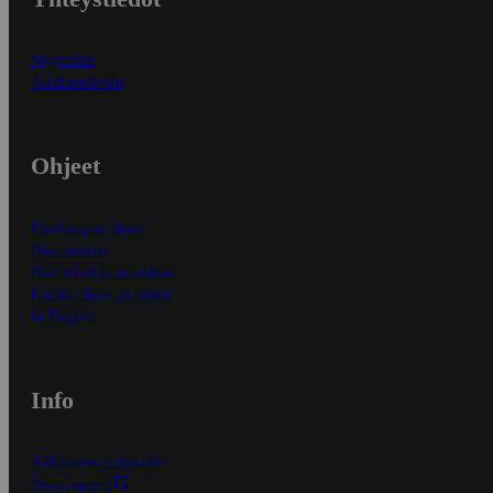
Myymälät
Asiakaspalvelu
Ohjeet
Ensitilaajan ohjeet
Näin maksat
Näin tilaat ja muokkaat
Kaikki ohjeet ja vinkit
In English
Info
S-Business yrityksille
Oiva-raportit