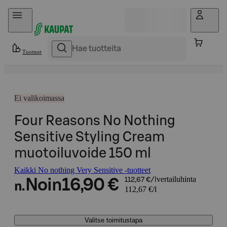
Hyppää sisältöön
Tuotteet
Ei valikoimassa
Four Reasons No Nothing
Sensitive Styling Cream
muotoiluvoide 150 ml
Kaikki No nothing Very Sensitive -tuotteet
vertailuhinta
Noin
16,90 €
112,67 €/l
n.
112,67 €/l
Valitse toimitustapa