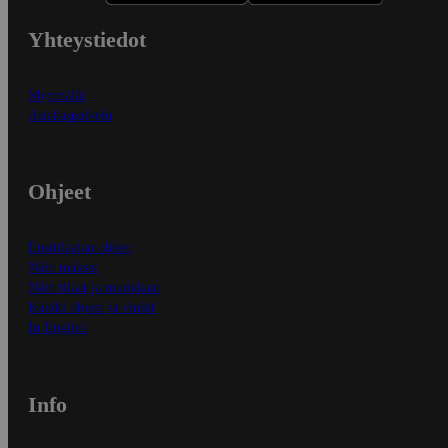
Yhteystiedot
Myymälät
Asiakaspalvelu
Ohjeet
Ensitilaajan ohjeet
Näin maksat
Näin tilaat ja muokkaat
Kaikki ohjeet ja vinkit
In English
Info