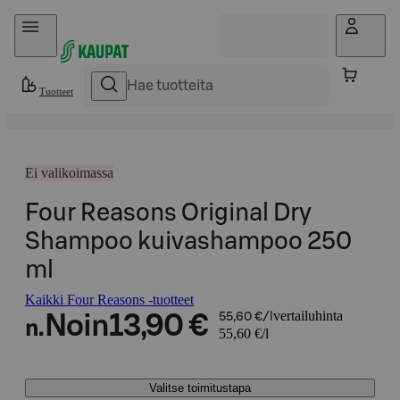
Hyppää sisältöön
Tuotteet
Ei valikoimassa
Four Reasons Original Dry
Shampoo kuivashampoo 250
ml
Kaikki Four Reasons -tuotteet
vertailuhinta
Noin
13,90 €
55,60 €/l
n.
55,60 €/l
Valitse toimitustapa