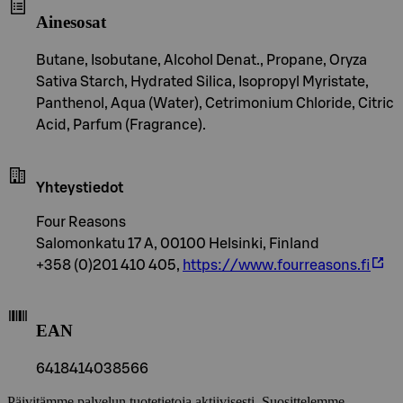
Ainesosat
Butane, Isobutane, Alcohol Denat., Propane, Oryza
Sativa Starch, Hydrated Silica, Isopropyl Myristate,
Panthenol, Aqua (Water), Cetrimonium Chloride, Citric
Acid, Parfum (Fragrance).
Yhteystiedot
Four Reasons
Salomonkatu 17 A, 00100 Helsinki, Finland
+358 (0)201 410 405,
https://www.fourreasons.fi
EAN
6418414038566
Päivitämme palvelun tuotetietoja aktiivisesti. Suosittelemme