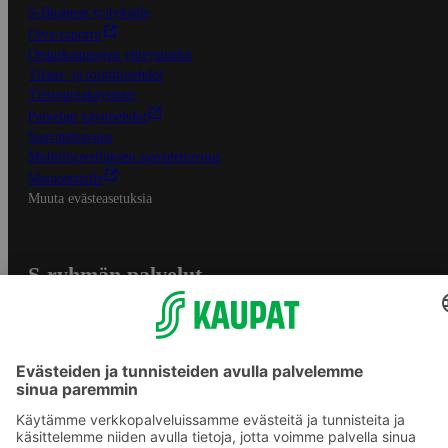
S-Business yrityksille
Oiva-raportit
Osuuskauppojen yhteystiedot
Tilaus- ja toimitusehdot
Tietosuojakäytäntö
Palvelun käyttöehdot
Saavutettavuus
Mobiilisovelluksen saavutettavuus
Mainostajalle
Muuta evästeasetuksia
S-ryhmän palvelut
S-ryhmä
Asiakasomistajuus
Yhteishyvä Ruoka -sovellus
S-ostoslista -sovellus
Prisma.fi
Sokos.fi