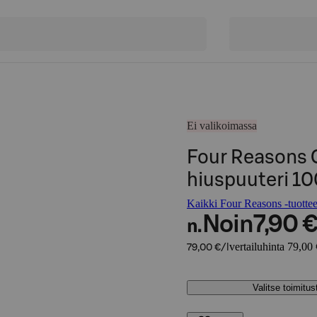
Ei valikoimassa
Four Reasons O
hiuspuuteri 10
Kaikki Four Reasons -tuottee
Noin
7,90 
n.
vertailuhinta 79,00 
79,00 €/l
Valitse toimitu