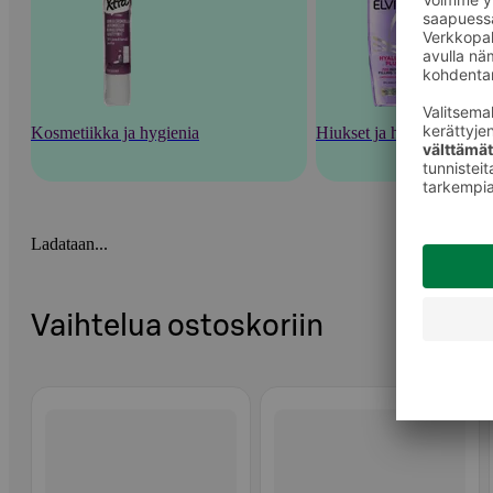
Kosmetiikka ja hygienia
Hiukset ja hiustenhoito
Ladataan...
Vaihtelua ostoskoriin
Ohita listaus