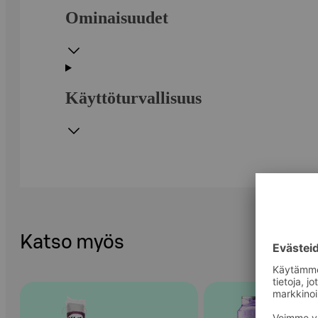
Ominaisuudet
Käyttöturvallisuus
Katso myös