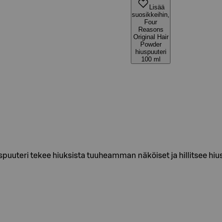
Lisää
suosikkeihin,
Four
Reasons
Original Hair
Powder
hiuspuuteri
100 ml
spuuteri tekee hiuksista tuuheamman näköiset ja hillitsee hi