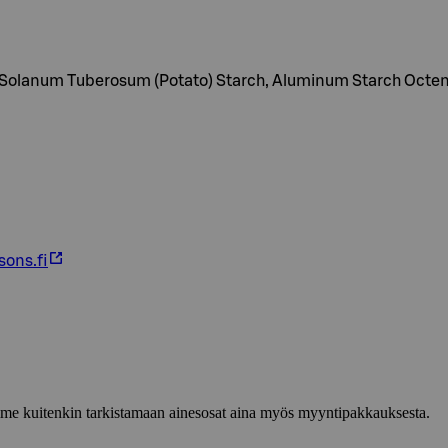
 Solanum Tuberosum (Potato) Starch, Aluminum Starch Octenyl
ons.fi
lemme kuitenkin tarkistamaan ainesosat aina myös myyntipakkauksesta.