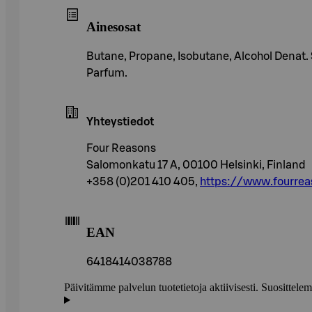
Ainesosat
Butane, Propane, Isobutane, Alcohol Denat.
Parfum.
Yhteystiedot
Four Reasons
Salomonkatu 17 A, 00100 Helsinki, Finland
+358 (0)201 410 405,
https://www.fourreas
EAN
6418414038788
Päivitämme palvelun tuotetietoja aktiivisesti. Suositte