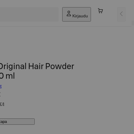
Kirjaudu
riginal Hair Powder
0 ml
t
€
€/l
stapa