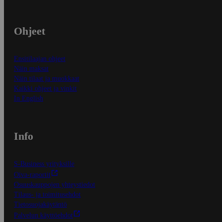
Ohjeet
Ensitilaajan ohjeet
Näin maksat
Näin tilaat ja muokkaat
Kaikki ohjeet ja vinkit
In English
Info
S-Business yrityksille
Oiva-raportit
Osuuskauppojen yhteystiedot
Tilaus- ja toimitusehdot
Tietosuojakäytäntö
Palvelun käyttöehdot