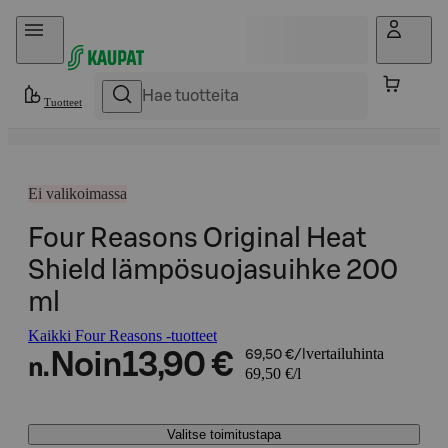
Hyppää sisältöön
Tuotteet
Ei valikoimassa
Four Reasons Original Heat
Shield lämpösuojasuihke 200
ml
Kaikki Four Reasons -tuotteet
vertailuhinta
Noin
13,90 €
69,50 €/l
n.
69,50 €/l
Valitse toimitustapa