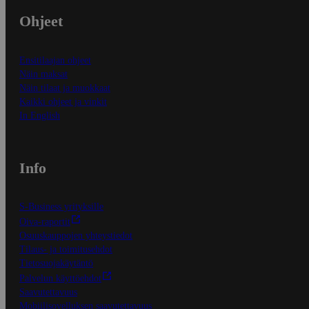
Ohjeet
Ensitilaajan ohjeet
Näin maksat
Näin tilaat ja muokkaat
Kaikki ohjeet ja vinkit
In English
Info
S-Business yrityksille
Oiva-raportit
Osuuskauppojen yhteystiedot
Tilaus- ja toimitusehdot
Tietosuojakäytäntö
Palvelun käyttöehdot
Saavutettavuus
Mobiilisovelluksen saavutettavuus