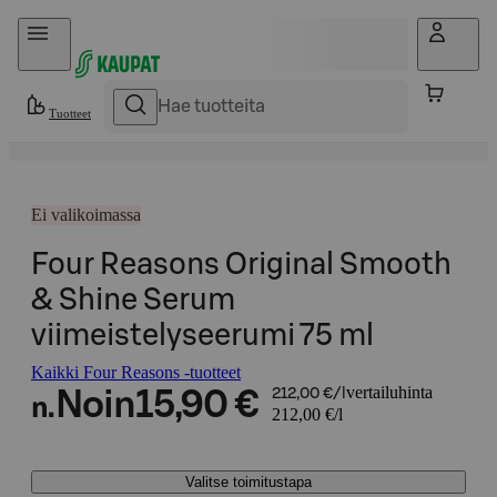
Hyppää sisältöön
Tuotteet
Ei valikoimassa
Four Reasons Original Smooth
& Shine Serum
viimeistelyseerumi 75 ml
Kaikki Four Reasons -tuotteet
vertailuhinta
Noin
15,90 €
212,00 €/l
n.
212,00 €/l
Valitse toimitustapa