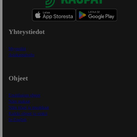
Yhteystiedot
Myymälät
Asiakaspalvelu
Ohjeet
Ensitilaajan ohjeet
Näin maksat
Näin tilaat ja muokkaat
Kaikki ohjeet ja vinkit
In English