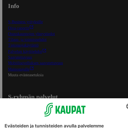
Info
S-Business yrityksille
Oiva-raportit
Osuuskauppojen yhteystiedot
Tilaus- ja toimitusehdot
Tietosuojakäytäntö
Palvelun käyttöehdot
Saavutettavuus
Mobiilisovelluksen saavutettavuus
Mainostajalle
Muuta evästeasetuksia
S-ryhmän palvelut
S-ryhmä
Asiakasomistajuus
Yhteishyvä Ruoka -sovellus