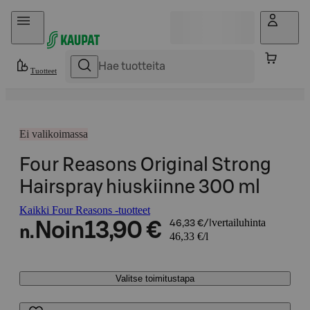
Hyppää sisältöön
Tuotteet
Ei valikoimassa
Four Reasons Original Strong
Hairspray hiuskiinne 300 ml
Kaikki Four Reasons -tuotteet
vertailuhinta
Noin
13,90 €
46,33 €/l
n.
46,33 €/l
Valitse toimitustapa